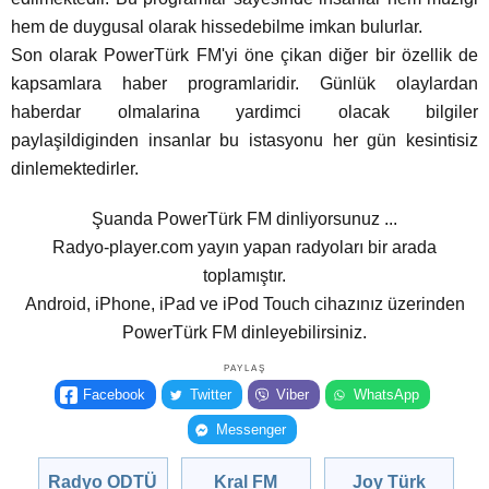
hem de duygusal olarak hissedebilme imkan bulurlar.
Son olarak PowerTürk FM'yi öne çikan diğer bir özellik de
kapsamlara haber programlaridir. Günlük olaylardan
haberdar olmalarina yardimci olacak bilgiler
paylaşildiginden insanlar bu istasyonu her gün kesintisiz
dinlemektedirler.
Şuanda PowerTürk FM dinliyorsunuz ...
Radyo-player.com yayın yapan radyoları bir arada
toplamıştır.
Android, iPhone, iPad ve iPod Touch cihazınız üzerinden
PowerTürk FM dinleyebilirsiniz.
PAYLAŞ
Facebook
Twitter
Viber
WhatsApp
Messenger
Radyo ODTÜ
Kral FM
Joy Türk