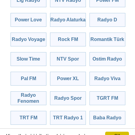
Lig Radyo
NTV Radyo
Power FM
Power Love
Radyo Alaturka
Radyo D
Radyo Voyage
Rock FM
Romantik Türk
Slow Time
NTV Spor
Ostim Radyo
Pal FM
Power XL
Radyo Viva
Radyo
Radyo Spor
TGRT FM
Fenomen
TRT FM
TRT Radyo 1
Baba Radyo