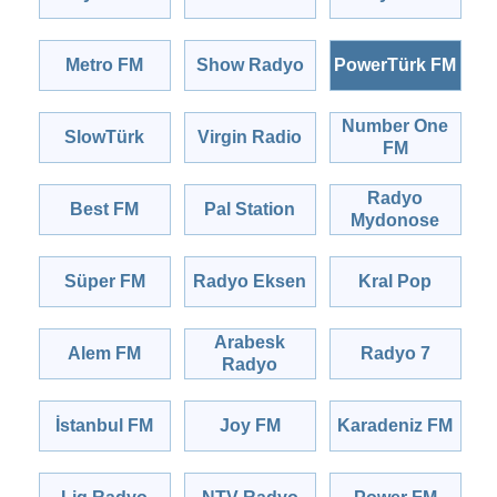
Metro FM
Show Radyo
PowerTürk FM
Number One
SlowTürk
Virgin Radio
FM
Radyo
Best FM
Pal Station
Mydonose
Süper FM
Radyo Eksen
Kral Pop
Arabesk
Alem FM
Radyo 7
Radyo
İstanbul FM
Joy FM
Karadeniz FM