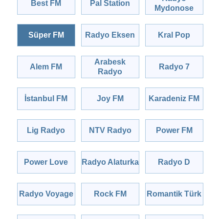
Best FM
Pal Station
Mydonose
Süper FM
Radyo Eksen
Kral Pop
Arabesk
Alem FM
Radyo 7
Radyo
İstanbul FM
Joy FM
Karadeniz FM
Lig Radyo
NTV Radyo
Power FM
Power Love
Radyo Alaturka
Radyo D
Radyo Voyage
Rock FM
Romantik Türk