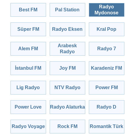
Radyo
Best FM
Pal Station
Mydonose
Süper FM
Radyo Eksen
Kral Pop
Arabesk
Alem FM
Radyo 7
Radyo
İstanbul FM
Joy FM
Karadeniz FM
Lig Radyo
NTV Radyo
Power FM
Power Love
Radyo Alaturka
Radyo D
Radyo Voyage
Rock FM
Romantik Türk