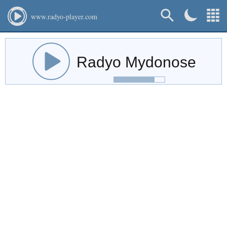
www.radyo-player.com
Radyo Mydonose