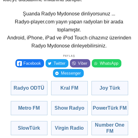
Şuanda Radyo Mydonose dinliyorsunuz ...
Radyo-player.com yayın yapan radyoları bir arada
toplamıştır.
Android, iPhone, iPad ve iPod Touch cihazınız üzerinden
Radyo Mydonose dinleyebilirsiniz.
PAYLAŞ
Facebook
Twitter
Viber
WhatsApp
Messenger
Radyo ODTÜ
Kral FM
Joy Türk
Metro FM
Show Radyo
PowerTürk FM
Number One
SlowTürk
Virgin Radio
FM